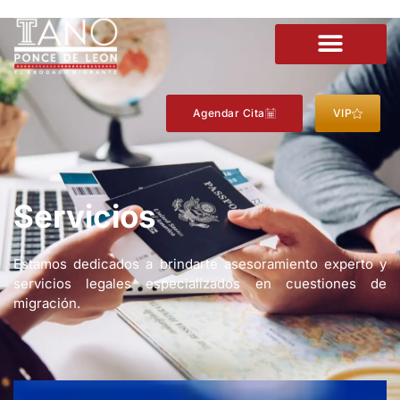
Agendar Cita
VIP
Servicios
Estamos dedicados a brindarte asesoramiento experto y
servicios legales especializados en cuestiones de
migración.