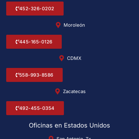
452-326-0202
Moroleón
445-165-0126
CDMX
558-993-8586
Zacatecas
492-455-0354
Oficinas en Estados Unidos
San Antonio, Tx.