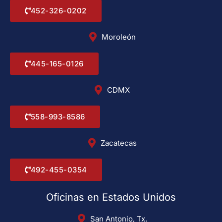
452-326-0202
Moroleón
445-165-0126
CDMX
558-993-8586
Zacatecas
492-455-0354
Oficinas en Estados Unidos
San Antonio, Tx.